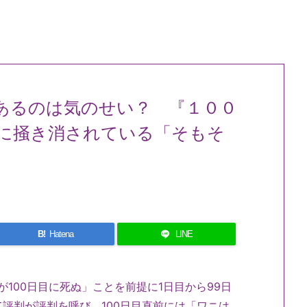
があるのは気のせい？ 『１００
に掻き消されている「そもそ
B!
Hatena
LINE
が100日目に死ぬ」ことを前提に1日目から99日
評判が評判を呼び、100日目直前には「ワニは