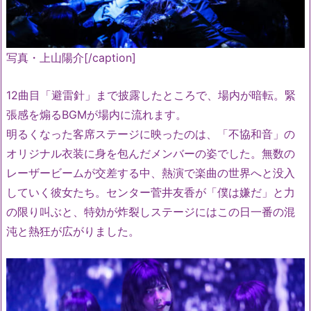
写真・上山陽介[/caption]
12曲目「避雷針」まで披露したところで、場内が暗転。緊
張感を煽るBGMが場内に流れます。
明るくなった客席ステージに映ったのは、「不協和音」の
オリジナル衣装に身を包んだメンバーの姿でした。無数の
レーザービームが交差する中、熱演で楽曲の世界へと没入
していく彼女たち。センター菅井友香が「僕は嫌だ」と力
の限り叫ぶと、特効が炸裂しステージにはこの日一番の混
沌と熱狂が広がりました。