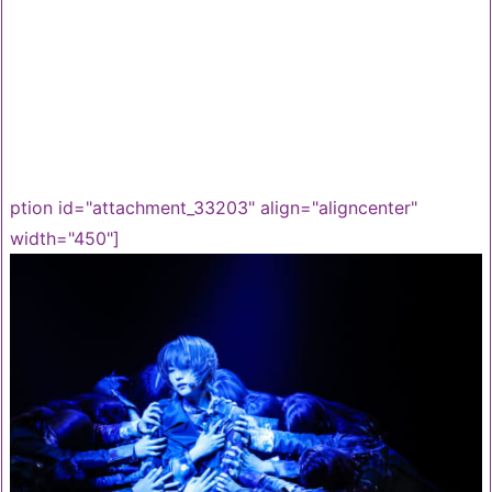
ption id="attachment_33203" align="aligncenter"
width="450"]