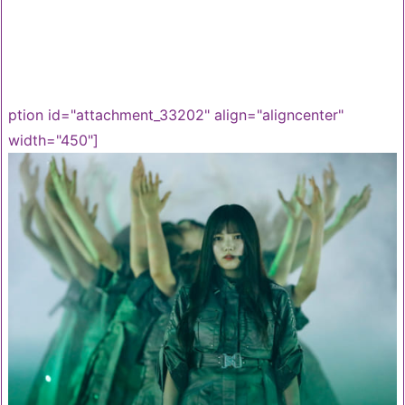
ption id="attachment_33202" align="aligncenter"
width="450"]