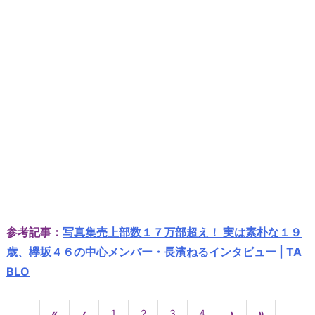
参考記事：
写真集売上部数１７万部超え！ 実は素朴な１９
歳、欅坂４６の中心メンバー・長濱ねるインタビュー | TA
BLO
«
‹
1
2
3
4
›
»