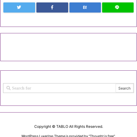
B!
Copyright ©
TABLO
All Rights Reserved.
WordPress Luxeritas Theme is provided by "
Thought is free
".