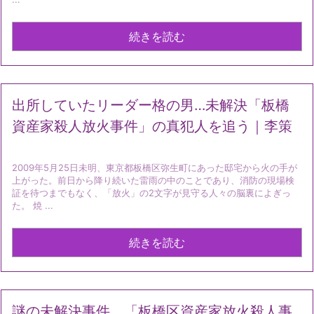
続きを読む
出所していたリーダー格の男…未解決「板橋
資産家殺人放火事件」の真犯人を追う｜李策
2009年5月25日未明、東京都板橋区弥生町にあった邸宅から火の手が
上がった。前日から降り続いた雷雨の中のことであり、消防の現場検
証を待つまでもなく、「放火」の2文字が見守る人々の脳裏によぎっ
た。 焼 ...
続きを読む
謎の未解決事件 「板橋区資産家放火殺人事