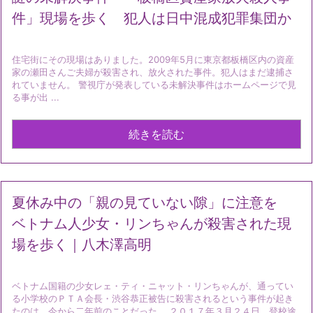
件」現場を歩く 犯人は日中混成犯罪集団か
住宅街にその現場はありました。2009年5月に東京都板橋区内の資産
家の瀬田さんご夫婦が殺害され、放火された事件。犯人はまだ逮捕さ
れていません。 警視庁が発表している未解決事件はホームページで見
る事が出 ...
続きを読む
夏休み中の「親の見ていない隙」に注意を
ベトナム人少女・リンちゃんが殺害された現
場を歩く｜八木澤高明
ベトナム国籍の少女レェ・ティ・ニャット・リンちゃんが、通ってい
る小学校のＰＴＡ会長・渋谷恭正被告に殺害されるという事件が起き
たのは、今から二年前のことだった。 ２０１７年３月２４日、登校途