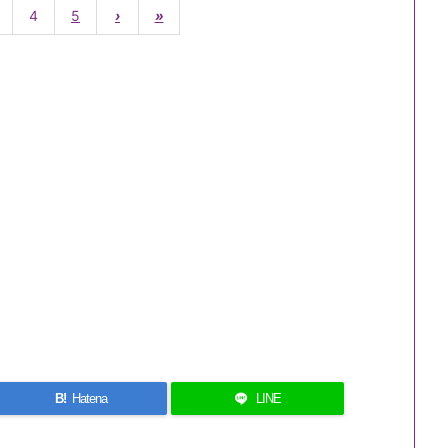
4
5
›
»
B!
Hatena
LINE