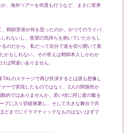
ほか、海外ツアーを何度も行うなど、まさに世界
見て、鞘師里保が何を思ったのか。かつてのライバ
もしれないし、羨望の気持ちを抱いていたかもし
ているのだから、私だって自分で道を切り開いて新
いたかもしれない。その答えは鞘師本人しかわか
だけは間違いありません。
YMETALのステージで再び共演するとは誰も想像し
ファーで実現したものではなく、2人の関係性か
感動的ではありませんか。若い頃に同じ釜の飯を
ループに入り切磋琢磨し、そして大きな舞台で共
れほどまでにドラマティックなものはないはずで