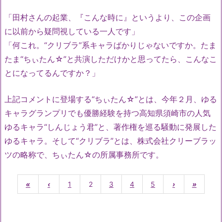
「田村さんの起業、『こんな時に』というより、この企画
に以前から疑問視している一人です」
「何これ。“クリブラ”系キャラばかりじゃないですか。たま
たま“ちぃたん☆”と共演しただけかと思ってたら、こんなこ
とになってるんですか？」
上記コメントに登場する“ちぃたん☆”とは、今年２月、ゆる
キャラグランプリでも優勝経験を持つ高知県須崎市の人気
ゆるキャラ“しんじょう君”と、著作権を巡る騒動に発展した
ゆるキャラ。そして“クリブラ”とは、株式会社クリーブラッ
ツの略称で、ちぃたん☆の所属事務所です。
«
‹
1
2
3
4
5
›
»