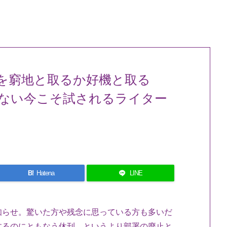
を窮地と取るか好機と取る
ない今こそ試されるライター
B!
Hatena
LINE
知らせ。驚いた方や残念に思っている方も多いだ
するのにともなう休刊、というより部署の廃止と