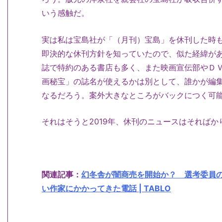
いう感触だ。
実は私は宝島社が「（月刊）宝島」を休刊した時
即決的な休刊方針を知っていたので、似た経緯が
誌で特約のある書店も多く、また映画宣伝部やＤ
画秘宝」の誌名が使えるかは別として、誰かが編
なるだろう。案外大きなところがバックにつく可
それはそうと2019年、休刊のニュースはそればか
関連記事：
幻冬舎が闇商売を開始か？ 選考委員
い作家にかかってきた電話 | TABLO