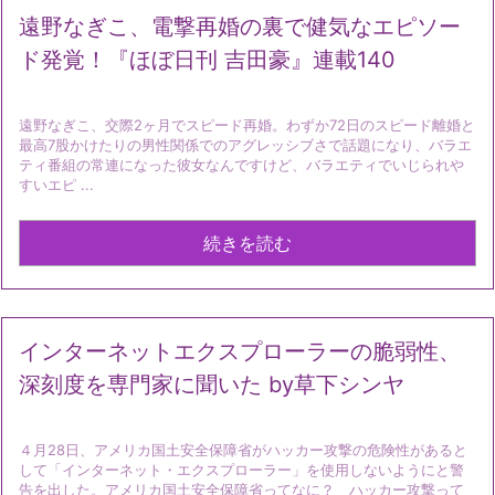
遠野なぎこ、電撃再婚の裏で健気なエピソー
ド発覚！『ほぼ日刊 吉田豪』連載140
遠野なぎこ、交際2ヶ月でスピード再婚。わずか72日のスピード離婚と
最高7股かけたりの男性関係でのアグレッシブさで話題になり、バラエ
ティ番組の常連になった彼女なんですけど、バラエティでいじられや
すいエピ ...
続きを読む
インターネットエクスプローラーの脆弱性、
深刻度を専門家に聞いた by草下シンヤ
４月28日、アメリカ国土安全保障省がハッカー攻撃の危険性があると
して「インターネット・エクスプローラー」を使用しないようにと警
告を出した。アメリカ国土安全保障省ってなに？ ハッカー攻撃って