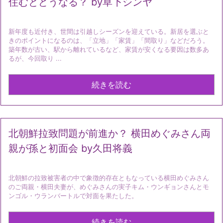
住むとどうなる？ by草下シンヤ
新年度も近付き、世間は引越しシーズンを迎えている。新居を選ぶと
きのポイントになるのは、「立地」「家賃」「間取り」などだろう。
築年数が古い、駅から離れているなど、家賃が安くなる要因は数多あ
るが、今回取り ...
続きを読む
北朝鮮拉致問題が前進か？ 横田めぐみさん両
親が孫と初面会 by久田将義
北朝鮮の拉致被害者の中で象徴的存在ともなっている横田めぐみさん
のご両親・横田夫妻が、めぐみさんの実子キム・ウンギョンさんとモ
ンゴル・ウランバートルで対面を果たした。
続きを読む