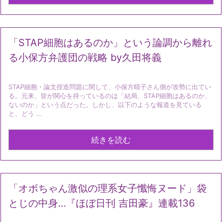
「STAP細胞はあるのか」という論調から離れ
る小保方弁護団の戦略 by久田将義
STAP細胞・論文捏造問題に関して、小保方晴子さん側が攻勢に出てい
る。元来、皆が関心を持っているのは「結局、STAP細胞はあるのか、
ないのか」という点だった。しかし、以下のような報道を見ている
と、どう ...
続きを読む
「オボちゃん激似の理系女子懺悔ヌード」袋
とじの中身…『ほぼ日刊 吉田豪』連載136