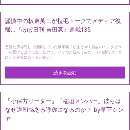
謹慎中の板東英二が植毛トークでメディア復
帰…『ほぼ日刊 吉田豪』連載135
悪質な所得隠しで謹慎していた板東英二がようやく雑誌のインタビュ
ーを受けるようになったので、いくつか読んでみた。その感想は、と
にかく異常にガードが硬い！
続きを読む
「小保方リーダー」「稲垣メンバー」彼らは
なぜ違和感ある呼称になるのか？ by草下シン
ヤ