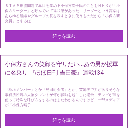
ＳＴＡＰ細胞問題で耳目を集める小保方春子氏のことをＮＨＫが「小
保方リーダー」と呼んでいて違和感があった。リーダーという言葉は
あらゆる組織やグループの長を表すときに使うものだから「小保方研
究員」とするほ ...
続きを読む
小保方さんの笑顔を守りたい…あの男が援軍
に名乗り 『ほぼ日刊 吉田豪』連載134
「稲垣メンバー」とか「島田司会者」とか、芸能界で力がありそうな
事務所所属の大物タレントが何か騒動を起こした場合、テレビが気を
使って特殊な呼び方をするのはまだわかるんですけど、一部メディア
が「小保方晴子 ...
続きを読む