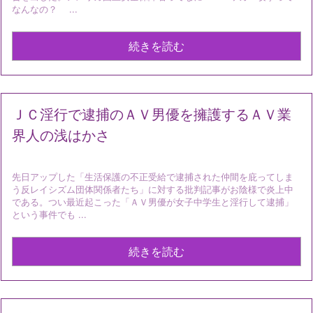
なんなの？ ...
続きを読む
ＪＣ淫行で逮捕のＡＶ男優を擁護するＡＶ業
界人の浅はかさ
先日アップした「生活保護の不正受給で逮捕された仲間を庇ってしま
う反レイシズム団体関係者たち」に対する批判記事がお陰様で炎上中
である。つい最近起こった「ＡＶ男優が女子中学生と淫行して逮捕」
という事件でも ...
続きを読む