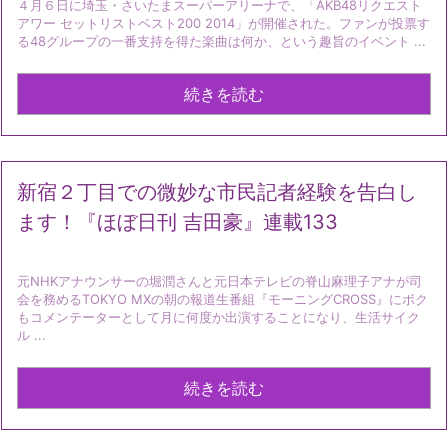
４月６日に埼玉・さいたまスーパーアリーナで、「AKB48リクエスト
アワー セットリストベスト200 2014」が開催された。ファンが投票す
る48グループの一番支持を得た楽曲は何か、という趣旨のイベント ...
続きを読む
新宿２丁目での微妙な市民記者経験を告白し
ます！『ほぼ日刊 吉田豪』連載133
元NHKアナウンサーの堀潤さんと元日本テレビの脊山麻理子アナが司
会を務めるTOKYO MXの朝の報道生番組『モーニングCROSS』にボク
もコメンテーターとして月に何度か出演することになり、生活サイク
ル ...
続きを読む