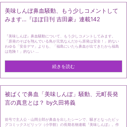
美味しんぼ鼻血騒動、もう少しコメントして
みます…『ほぼ日刊 吉田豪』連載142
『美味しんぼ』鼻血騒動について、もう少しコメントしてみます。
「原発のそばを翔んでいる鳥が元気なんだから原発は安全！」的ない
わゆる「安全デマ」よりも、「福島にいたら鼻血が出てきたから福島
は危険！」的ない ...
続きを読む
被ばくで鼻血「美味しんぼ」騒動、元町長発
言の真意とは？ by久田将義
前号で主人公・山岡士郎が鼻血を出したシーンで、騒ぎとなったビッ
グコミックスピリッツ（小学館）の長期名物連載『美味しんぼ』。作