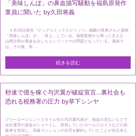
「美味しんぼ」の鼻血描写騒動を福島原発作
業員に聞いた by久田将義
４月28日発売『ビッグコミックスピリッツ』掲載の長寿グルメ漫画
『美味しんぼ』が、「炎上」している。福島取材から帰った主人公・
山岡士郎が鼻血を出したという一コマが問題となっている。漫画で
は、その後、医 ...
続きを読む
秒速で億を稼ぐ与沢翼が破綻宣言…裏社会も
恐れる税務署の圧力 by草下シンヤ
フリーエージェントスタイル社の与沢翼代表が、税金の支払いなどで
会社運営の資金がショートし、所有していたロールスロイスなどの高
級車を売却し、高級マンションの住宅を解約していたことが先日本人
のブログで明ら ...