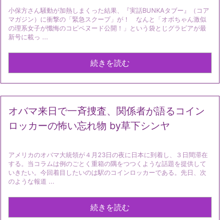
小保方さん騒動が加熱しまくった結果、『実話BUNKAタブー』（コア
マガジン）に衝撃の「緊急スクープ」が！ なんと「オボちゃん激似
の理系女子が懺悔のコピペヌード公開！」という袋とじグラビアが最
新号に載っ ...
続きを読む
オバマ来日で一斉捜査、関係者が語るコイン
ロッカーの怖い忘れ物 by草下シンヤ
アメリカのオバマ大統領が４月23日の夜に日本に到着し、３日間滞在
する。当コラムは例のごとく重箱の隅をつつくような話題を提供して
いきたい。今回着目したいのは駅のコインロッカーである。先日、次
のような報道 ...
続きを読む