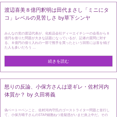
渡辺喜美８億円釈明は田代まさし「ミニにタ
コ」レベルの見苦しさ by草下シンヤ
みんなの党の渡辺代表が、化粧品会社ディーエイチシーの会長から８
億円を借りた問題が大きな話題になっているが、記者の質問に対す
る、８億円の借り入れの一部で熊手を買ったという回答には首を傾げ
た人も多いだろう ...
続きを読む
怒りの反論、小保方さんは逆ギレ・佐村河内
体質か？ by 久田将義
偽ベートーベンこと、佐村河内守氏のゴーストライター問題と並行し
て、小保方晴子さんのSTAP細胞ねつ造疑惑がいまだ炎上中だ。その