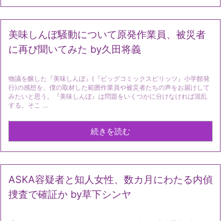
美味しんぼ騒動について原発作業員、被災者
に再び聞いてみた by久田将義
物議を醸した『美味しんぼ』(『ビッグコミックスピリッツ』小学館発
行)の感想を、僕の取材した範囲作業員や被災者たちの声をお届けして
みたいと思う。『美味しんぼ』は問題をいくつかに分けなければ混乱
する。そこ ...
続きを読む
ASKA容疑者と知人女性、数カ月にわたる内偵
捜査で確証か by草下シンヤ