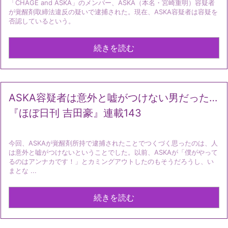
「CHAGE and ASKA」のメンバー、ASKA（本名・宮崎重明）容疑者
が覚醒剤取締法違反の疑いで逮捕された。現在、ASKA容疑者は容疑を
否認しているという。
続きを読む
ASKA容疑者は意外と嘘がつけない男だった…
『ほぼ日刊 吉田豪』連載143
今回、ASKAが覚醒剤所持で逮捕されたことでつくづく思ったのは、人
は意外と嘘がつけないということでした。以前、ASKAが「僕がやって
るのはアンナカです！」とカミングアウトしたのもそうだろうし、い
まとな ...
続きを読む