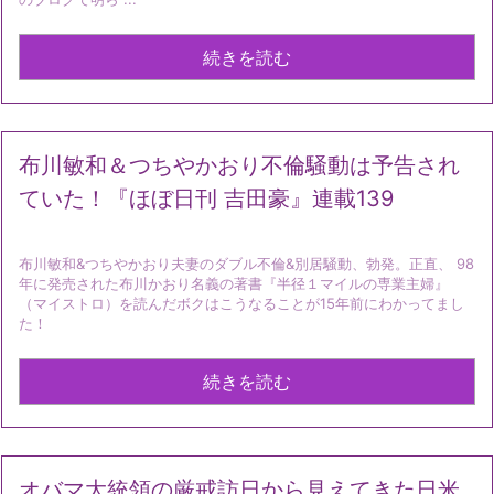
続きを読む
布川敏和＆つちやかおり不倫騒動は予告され
ていた！『ほぼ日刊 吉田豪』連載139
布川敏和&つちやかおり夫妻のダブル不倫&別居騒動、勃発。正直、 98
年に発売された布川かおり名義の著書『半径１マイルの専業主婦』
（マイストロ）を読んだボクはこうなることが15年前にわかってまし
た！
続きを読む
オバマ大統領の厳戒訪日から見えてきた日米