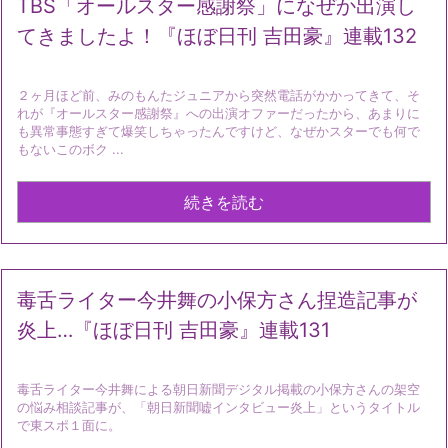
TBS「オールスター感謝祭」になぜか出演し
てきましたよ！『ほぼ日刊 吉田豪』連載132
２ヶ月ほど前、みのもんたジュニアから突然電話がかかってきて、そ
れが『オールスター感謝祭』への出演オファーだったから、あまりに
も異常事態すぎて爆笑しちゃったんですけど、なぜかスターでも何で
もないこのボク ...
続きを読む
毒舌ライター今井舞の小保方さん捏造記事が
炎上…『ほぼ日刊 吉田豪』連載131
毒舌ライター今井舞による朝日新聞デジタル掲載の小保方さんの架空
の悩み相談記事が、「朝日新聞嘘インタビュー炎上」というタイトル
で東スポ１面に。