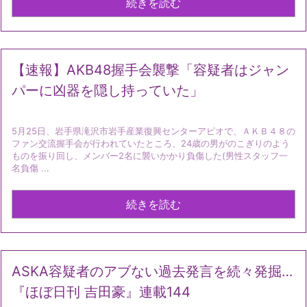
続きを読む
【速報】AKB48握手会襲撃「容疑者はジャン
パーに凶器を隠し持っていた」
5月25日、岩手県滝沢市岩手産業復興センターアピオで、ＡＫＢ４８の
ファン交流握手会が行われていたところ、24歳の男がのこぎりのよう
ものを振り回し、メンバー2名に襲いかかり負傷した(男性スタッフ一
名負傷 ...
続きを読む
ASKA容疑者のアブない過去発言を続々発掘…
『ほぼ日刊 吉田豪』連載144