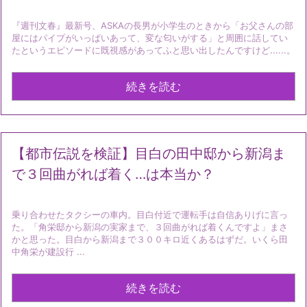
『週刊文春』最新号、ASKAの長男が小学生のときから「お父さんの部
屋にはパイプがいっぱいあって、変な匂いがする」と周囲に話してい
たというエピソードに既視感があってふと思い出したんですけど......。
続きを読む
【都市伝説を検証】目白の田中邸から新潟ま
で３回曲がれば着く…は本当か？
乗り合わせたタクシーの車内。目白付近で運転手は自信ありげに言っ
た。「角栄邸から新潟の実家まで、３回曲がれば着くんですよ」まさ
かと思った。目白から新潟まで３００キロ近くあるはずだ。いくら田
中角栄が建設行 ...
続きを読む