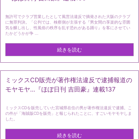
無許可でクラブ営業したとして風営法違反で摘発された大阪のクラブ
に無罪判決。「公判では、検察側が主張する『男女間の享楽的な雰囲
気を醸し出し、性風俗の秩序を乱す恐れがある踊り』を客にさせてい
たかどうかが争 ...
続きを読む
ミックスCD販売が著作権法違反で逮捕報道の
モヤモヤ…『ほぼ日刊 吉田豪』連載137
ミックスCDを販売していた宮城県在住の男が著作権法違反で逮捕。こ
の件が「海賊版CDを販売」と報じられたことに、すごいモヤモヤしま
した。
続きを読む