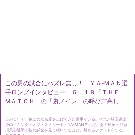
この男の試合にハズレ無し！ ＹＡ‐ＭＡＮ選
手ロングインタビュー ６．１９「ＴＨＥ
MＡＴＣＨ」の「裏メイン」の呼び声高し
この１年で一気にの知名度を上げてきた選手がいる。それが埼玉県出
身の「キング・オブ・ストリート」YA-MAN選手だ。あの神童・那須
川天心選手が彼の試合を見て絶叫するほど、魅せるファイトをする。