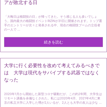
アが敗北する日
「大晦日は格闘技の日」が帰ってきた。そう感じる人も多いでしょ
う。国内最大の格闘技イベントRIZINが31日に開催されます。トップ選
手のエントリーが次々と発表される中、現在の格闘技ブームの立役者
の一人で ...
続きを読む
大学に行く必要性を改めて考えてみるべきで
は 大学は現代をサバイブする武器ではなく
なった
2020年1月から開始した新型コロナ騒動だが、この約2年間、大学生は
リモート講義を余儀なくされた。私には2020年4月、2021年4月に東
京の私立大学に入学した甥が2人いるが、2人とも大学の友人は少な ...