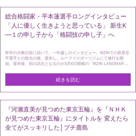
総合格闘家・平本蓮選手ロングインタビュー
「人に優しく生きようと思っている」 新生K
—１の申し子から「格闘技の申し子」へ
昨年の大晦日前に続いて、一年越しのインタビュー。RIZINでの萩原京
平選手との敗北の後、渡米し、ルーファスポーツジムにて修行を開
始。渡米後、初の試合となるのが3月6日開催の「RIZIN LANDMAR ...
続きを読む
『河瀨直美が見つめた東京五輪』を『ＮＨＫ
が見つめた東京五輪』にタイトルを 変えたら
全てがスッキリした│プチ鹿島