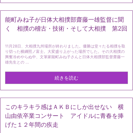
能町みね子が日体大相撲部齋藤一雄監督に聞
く 相撲の稽古・技術・そして大相撲 第2回
11月28日、大相撲九州場所が終わりました。優勝は堂々たる相撲を取
り切った横綱照ノ富士。大変盛り上がった場所でした。その大相撲の
興奮冷めやらぬ中、文筆家能町みね子さんと日体大相撲部監督齋藤一
雄先生との ...
続きを読む
このキラキラ感はＡＫＢにしか出せない 横
山由依卒業コンサート アイドルに青春を捧
げた１２年間の疾走