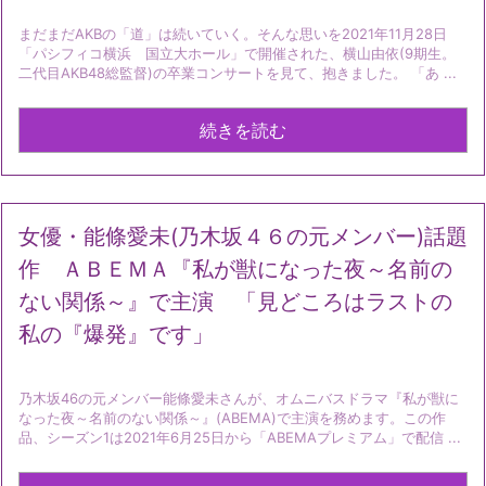
まだまだAKBの「道」は続いていく。そんな思いを2021年11月28日
「パシフィコ横浜 国立大ホール」で開催された、横山由依(9期生。
二代目AKB48総監督)の卒業コンサートを見て、抱きました。 「あ ...
続きを読む
女優・能條愛未(乃木坂４６の元メンバー)話題
作 ＡＢＥＭＡ『私が獣になった夜～名前の
ない関係～』で主演 「見どころはラストの
私の『爆発』です」
乃木坂46の元メンバー能條愛未さんが、オムニバスドラマ『私が獣に
なった夜～名前のない関係～』(ABEMA)で主演を務めます。この作
品、シーズン1は2021年6月25日から「ABEMAプレミアム」で配信 ...