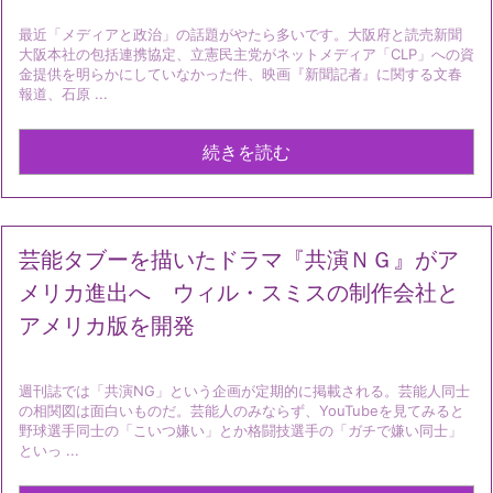
最近「メディアと政治」の話題がやたら多いです。大阪府と読売新聞
大阪本社の包括連携協定、立憲民主党がネットメディア「CLP」への資
金提供を明らかにしていなかった件、映画『新聞記者』に関する文春
報道、石原 ...
続きを読む
芸能タブーを描いたドラマ『共演ＮＧ』がア
メリカ進出へ ウィル・スミスの制作会社と
アメリカ版を開発
週刊誌では「共演NG」という企画が定期的に掲載される。芸能人同士
の相関図は面白いものだ。芸能人のみならず、YouTubeを見てみると
野球選手同士の「こいつ嫌い」とか格闘技選手の「ガチで嫌い同士」
といっ ...