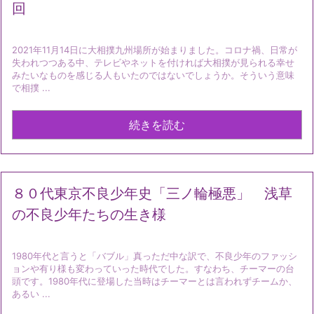
回
2021年11月14日に大相撲九州場所が始まりました。コロナ禍、日常が
失われつつある中、テレビやネットを付ければ大相撲が見られる幸せ
みたいなものを感じる人もいたのではないでしょうか。そういう意味
で相撲 ...
続きを読む
８０代東京不良少年史「三ノ輪極悪」 浅草
の不良少年たちの生き様
1980年代と言うと「バブル」真っただ中な訳で、不良少年のファッシ
ョンや有り様も変わっていった時代でした。すなわち、チーマーの台
頭です。1980年代に登場した当時はチーマーとは言われずチームか、
あるい ...