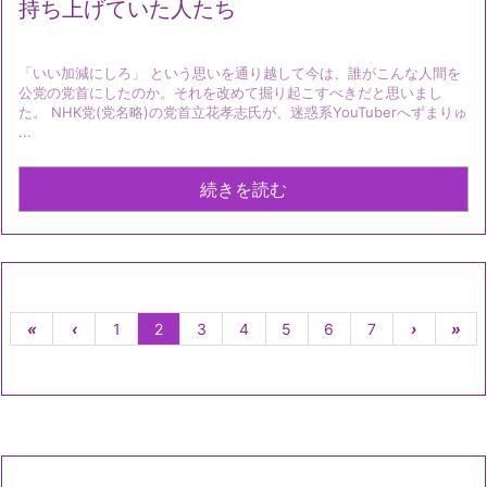
持ち上げていた人たち
「いい加減にしろ」 という思いを通り越して今は、誰がこんな人間を
公党の党首にしたのか。それを改めて掘り起こすべきだと思いまし
た。 NHK党(党名略)の党首立花孝志氏が、迷惑系YouTuberへずまりゅ
...
続きを読む
«
‹
1
2
3
4
5
6
7
›
»