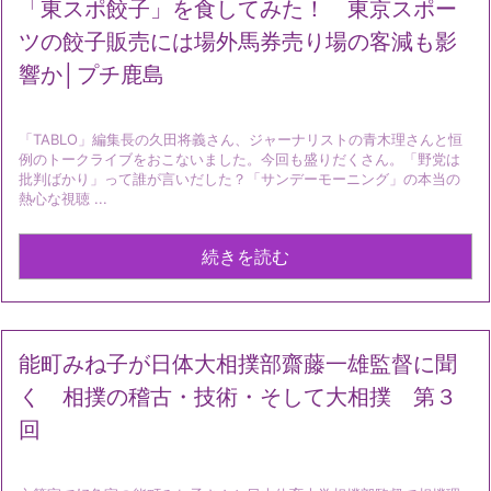
「東スポ餃子」を食してみた！ 東京スポー
ツの餃子販売には場外馬券売り場の客減も影
響か│プチ鹿島
「TABLO」編集長の久田将義さん、ジャーナリストの青木理さんと恒
例のトークライブをおこないました。今回も盛りだくさん。「野党は
批判ばかり」って誰が言いだした？「サンデーモーニング」の本当の
熱心な視聴 ...
続きを読む
能町みね子が日体大相撲部齋藤一雄監督に聞
く 相撲の稽古・技術・そして大相撲 第３
回