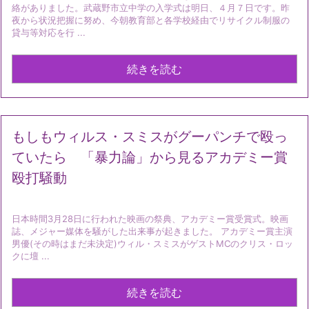
絡がありました。武蔵野市立中学の入学式は明日、４月７日です。昨
夜から状況把握に努め、今朝教育部と各学校経由でリサイクル制服の
貸与等対応を行 ...
続きを読む
もしもウィルス・スミスがグーパンチで殴っ
ていたら 「暴力論」から見るアカデミー賞
殴打騒動
日本時間3月28日に行われた映画の祭典、アカデミー賞受賞式。映画
誌、メジャー媒体を騒がした出来事が起きました。 アカデミー賞主演
男優(その時はまだ未決定)ウィル・スミスがゲストMCのクリス・ロッ
クに壇 ...
続きを読む