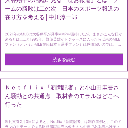
大谷翔平の活躍に見る「なお報道」とは チ
ームの勝敗は二の次 日本のスポーツ報道の
在り方を考える│中川淳一郎
2021年のMLBは大谷翔平が見事MVPを獲得したが、まさかこんな日が
来るとは……と1995年、野茂英雄がドジャースに入った時以来のMLB
ファン（というかMLB在籍日本人選手ファン）は感慨深いのでは。 ...
続きを読む
Ｎｅｔｆｌｉｘ「新聞記者」と小山田圭吾さ
ん騒動との共通点 取材者のモラルはどこへ
行った
週刊文春2月3日によると、Netflix「新聞記者」は制作者側と、このド
ラマの主テーマである財務省職員赤木俊夫さんの妻である赤木雅子さ