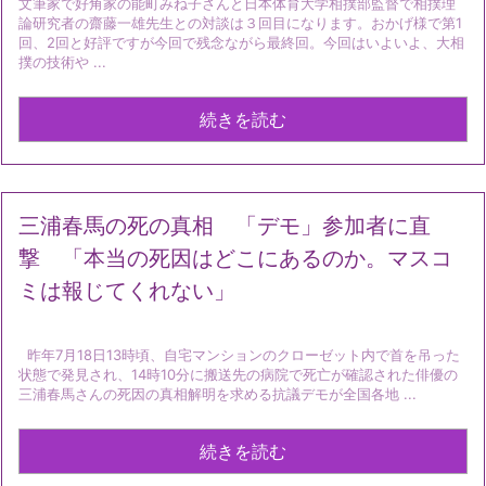
文筆家で好角家の能町みね子さんと日本体育大学相撲部監督で相撲理
論研究者の齋藤一雄先生との対談は３回目になります。おかげ様で第1
回、2回と好評ですが今回で残念ながら最終回。今回はいよいよ、大相
撲の技術や ...
続きを読む
三浦春馬の死の真相 「デモ」参加者に直
撃 「本当の死因はどこにあるのか。マスコ
ミは報じてくれない」
昨年7月18日13時頃、自宅マンションのクローゼット内で首を吊った
状態で発見され、14時10分に搬送先の病院で死亡が確認された俳優の
三浦春馬さんの死因の真相解明を求める抗議デモが全国各地 ...
続きを読む