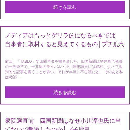
続きを読む
メディアはもっとゲリラ的になるべきでは
当事者に取材すると見えてくるもの│プチ鹿島
前回、「TABLO」で四聞ネタを書きました。四国新聞は平井卓也議員
の一族経営で、平井氏のライバル・小川淳也議員には取材しないで批
判的な記事を書くことが多い。それが本当に不思議だと。 そのあと私
は4泊5 ...
続きを読む
衆院選直前 四国新聞はなぜ小川淳也氏に当
てないで報道したのか│プチ鹿島