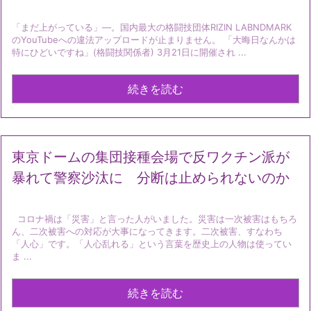
「まだ上がっている」―。国内最大の格闘技団体RIZIN LABNDMARK
のYouTubeへの違法アップロードが止まりません。 「大晦日なんかは
特にひどいですね」(格闘技関係者) 3月21日に開催され ...
続きを読む
東京ドームの集団接種会場で反ワクチン派が
暴れて警察沙汰に 分断は止められないのか
コロナ禍は「災害」と言った人がいました。災害は一次被害はもちろ
ん、二次被害への対応が大事になってきます。二次被害、すなわち
「人心」です。「人心乱れる」という言葉を歴史上の人物は使ってい
ま ...
続きを読む