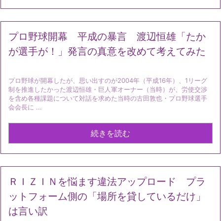
プロ野球開幕 平成の暴言 渡辺恒雄「たか
が選手が！」発言の真意を改めて考えてみた
プロ野球が開幕したが、思い出すのが2004年（平成16年）、1リーグ
制を推進したかった渡辺恒雄・巨人軍オーナー（当時）が、労使交渉
を含め各種課題について対話を求めた当時の古田敦也・プロ野球選手
会会長に ...
続きを読む
ＲＩＺＩＮを悩ます違法アップロード プラ
ットフォーム側の「場所を貸しているだけ」
は言い訳