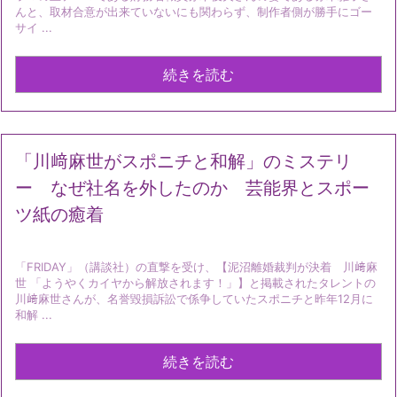
んと、取材合意が出来ていないにも関わらず、制作者側が勝手にゴー
サイ ...
続きを読む
「川﨑麻世がスポニチと和解」のミステリ
ー なぜ社名を外したのか 芸能界とスポー
ツ紙の癒着
「FRIDAY」（講談社）の直撃を受け、【泥沼離婚裁判が決着 川﨑麻
世 「ようやくカイヤから解放されます！」】と掲載されたタレントの
川﨑麻世さんが、名誉毀損訴訟で係争していたスポニチと昨年12月に
和解 ...
続きを読む