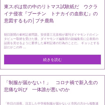
東スポは世の中のリトマス試験紙だ ウクラ
イナ侵攻『プーチン トナカイの血飲む』の
意図するもの│プチ鹿島
朝日新聞の峯村記者問題。安倍晋三元首相が週刊ダイヤモンドのイン
タビュー取材を受けた後、ダイヤモンド編集部の副編集長に公表前の
誌面を見せるように要求した峯村記者の行為のことだ。 ギョッとする
話だがこの件 ...
続きを読む
「制服が届かない！」 コロナ禍で新入生の
悲痛な叫び 一体誰が悪いのか
「昨日の深夜、注文した中学校制服が届かないと市民の方から複数連