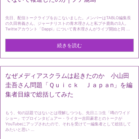
先日、配信トークライブをおこないました。メンバーはTABLO編集長
の久田将義さん、ジャーナリストの青木理さんと私プチ鹿島の3人。
Twitteアカウント「Dappi」について青木理さんがライブ開始と同 ...
続きを読む
なぜメディアスクラムは起きたのか 小山田
圭吾さん問題「Ｑｕｉｃｋ Ｊａｐａn」を編
集者目線で総括してみた
もう、旬の話題ではないとは理解しつつも、先日ニコ生「噂のワイド
ショー」でプロインタビュアー・ライター吉田豪君とのトークが
YouTubeにアップされたので、それを受けて一編集者として総括して
みたいと思い ...