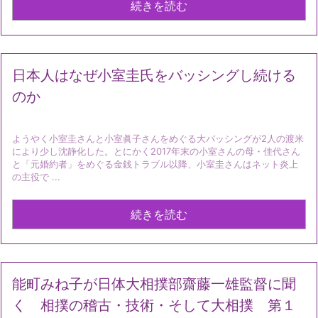
続きを読む
日本人はなぜ小室圭氏をバッシングし続ける
のか
ようやく小室圭さんと小室眞子さんをめぐる大バッシングが2人の渡米
により少し沈静化した。とにかく2017年末の小室さんの母・佳代さん
と「元婚約者」をめぐる金銭トラブル以降、小室圭さんはネット炎上
の主役で ...
続きを読む
能町みね子が日体大相撲部齋藤一雄監督に聞
く 相撲の稽古・技術・そして大相撲 第１