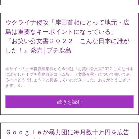
ウクライナ侵攻「岸田首相にとって地元・広
島は重要なキーポイントになっている」
『お笑い公文書２０２２ こんな日本に誰が
した！』発売│プチ鹿島
本サイトの久田将義編集長から今回は『お笑い公文書2022 こんな日本
に誰がした！プチ鹿島政治コラム集』（文藝春秋）について書いてみ
るのはどうでしょう？と提案していただきました。ありがとうござい
ます。3 ...
続きを読む
Ｇｏｏｇｌｅが暴力団に毎月数十万円を広告