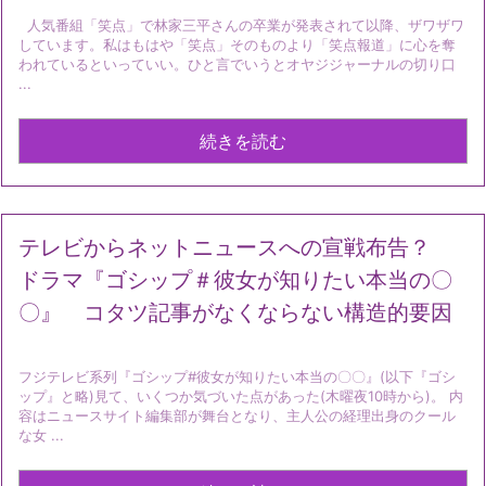
人気番組「笑点」で林家三平さんの卒業が発表されて以降、ザワザワ
しています。私はもはや「笑点」そのものより「笑点報道」に心を奪
われているといっていい。ひと言でいうとオヤジジャーナルの切り口
...
続きを読む
テレビからネットニュースへの宣戦布告？
ドラマ『ゴシップ＃彼女が知りたい本当の〇
〇』 コタツ記事がなくならない構造的要因
フジテレビ系列『ゴシップ#彼女が知りたい本当の〇〇』(以下『ゴシ
ップ』と略)見て、いくつか気づいた点があった(木曜夜10時から)。 内
容はニュースサイト編集部が舞台となり、主人公の経理出身のクール
な女 ...