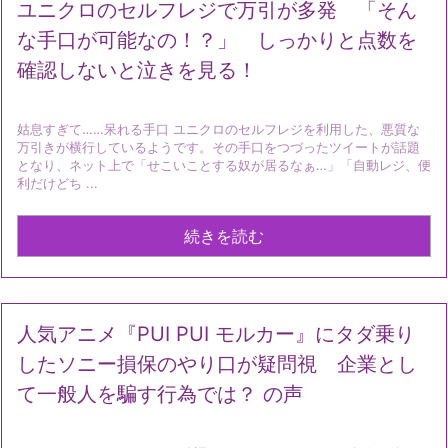
ユニクロのセルフレジで万引が多発 「そん
な手口が可能なの！？」 しっかりと点数を
確認しないと泣きを見る！
姑息すぎて……呆れる手口 ユニクロのセルフレジを利用した、悪質な
万引きが横行しているようです。その手口をつづったツイートが話題
となり、ネット上で「せこいことする奴が居るなぁ…」「自動レジ、便
利だけどち ...
続きを読む
人気アニメ『PUI PUI モルカー』にタダ乗り
したソニー損保のやり口が疑問視 企業とし
て一般人を騙す行為では？ の声