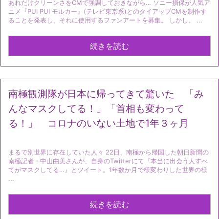
あれだけクリーンさをCMで強調しておきながら… ソニー損保が人気ア
ニメ『PUI PUI モルカー』(テレビ東京系)とのタイアップCMを制作す
ることを発表し、それに使用するファンアートを募集。 しかし、 ...
続きを読む
南極観測隊が日本に帰ってきて驚いた 「み
んなマスクしてる！」「首相も変わって
る！」 コロナのいない土地で1年３ヶ月
まるで別世界に存在していた人々 22日、南極から帰国した朝日新聞の
南極記者・中山由美さんが、自身のTwitterにて『本当に出会う人すべ
てがマスクしてる…』とツイート。1年数か月で様変わりした世界の様
...
続きを読む