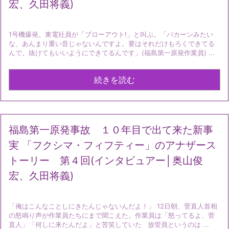
宏、久田将義)
1号機爆発。東電社員が「ブローアウト!」と叫ぶ。「パカーンみたい
な、あんまり重い音じゃないんですよ。要はそれだけもろくできてる
んで。抜けてもいいようにできてるんです」(福島第一原発作業員) ...
続きを読む
福島第一原発事故 １０年目で出て来た新事
実 「フクシマ・フィフティー」のアナザース
トーリー 第４回(インタビュアー│奥山俊
宏、久田将義)
「俺はこんなことしにきたんじゃないんだよ！」 12日朝、菅直人首相
の怒鳴り声が作業員たちにまで聞こえた。作業員は「怒ってるよ、菅
直人」「何しに来たんだよ」と苦笑していた 放管員というのは ...