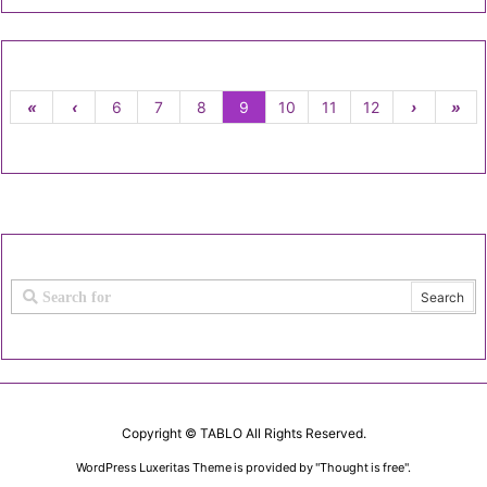
«
‹
6
7
8
9
10
11
12
›
»
Copyright ©
TABLO
All Rights Reserved.
WordPress Luxeritas Theme is provided by "
Thought is free
".