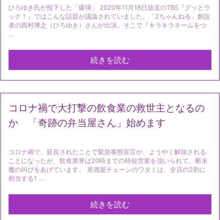
ひろゆき氏が投下した「爆弾」 2020年11月18日放送のTBS『グッとラ
ック！』ではこんな話題が議論されていました。「2ちゃんねる」創設
者の西村博之（ひろゆき）さんが出演。そこで『キラキラネームをつ
...
続きを読む
コロナ禍で大打撃の飲食業の救世主となるの
か 「奇跡の弁当屋さん」始めます
コロナ禍で、延長されたことで緊急事態宣言が、ようやく解除される
ことになったが、飲食業界は20時までの時短営業を強いられて、断末
魔の叫びをあげています。 居酒屋チェーンのワタミは、全店の2割に
相当する1 ...
続きを読む