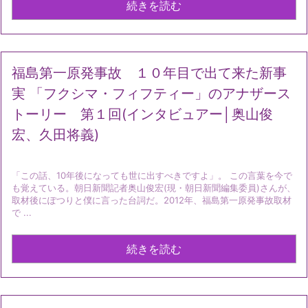
続きを読む
福島第一原発事故 １０年目で出て来た新事
実 「フクシマ・フィフティー」のアナザース
トーリー 第１回(インタビュアー│奥山俊
宏、久田将義)
「この話、10年後になっても世に出すべきですよ」。 この言葉を今で
も覚えている。朝日新聞記者奥山俊宏(現・朝日新聞編集委員)さんが、
取材後にぽつりと僕に言った台詞だ。2012年、福島第一原発事故取材
で ...
続きを読む