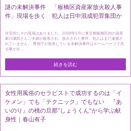
謎の未解決事件 「板橋区資産家放火殺人事
件」現場を歩く 犯人は日中混成犯罪集団か
住宅街にその現場はありました。2009年5月に東京都板橋区内の資産
家の瀬田さんご夫婦が殺害され、放火された事件。犯人はまだ逮捕さ
れていません。 警視庁が発表している未解決事件はホームページで見
る事が出 ...
続きを読む
女性用風俗のセラピストで成功するのは「イ
ケメン」でも「テクニック」でもない 『あ
いのり』の桃の旦那“しょうくん”から学ぶ献
身性｜春山有子