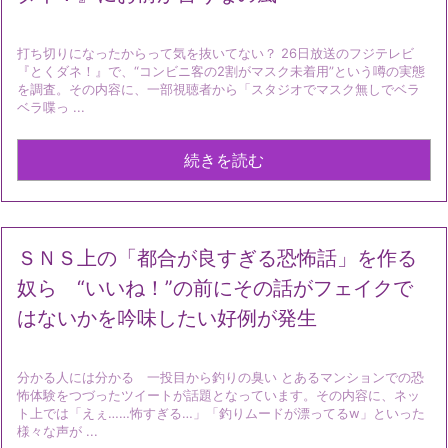
打ち切りになったからって気を抜いてない？ 26日放送のフジテレビ
『とくダネ！』で、“コンビニ客の2割がマスク未着用”という噂の実態
を調査。その内容に、一部視聴者から「スタジオでマスク無しでベラ
ベラ喋っ ...
続きを読む
ＳＮＳ上の「都合が良すぎる恐怖話」を作る
奴ら “いいね！”の前にその話がフェイクで
はないかを吟味したい好例が発生
分かる人には分かる 一投目から釣りの臭い とあるマンションでの恐
怖体験をつづったツイートが話題となっています。その内容に、ネッ
ト上では「えぇ……怖すぎる…」「釣りムードが漂ってるw」といった
様々な声が ...