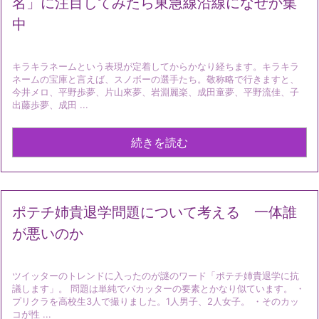
名」に注目してみたら東急線沿線になぜか集
中
キラキラネームという表現が定着してからかなり経ちます。キラキラ
ネームの宝庫と言えば、スノボーの選手たち。敬称略で行きますと、
今井メロ、平野歩夢、片山來夢、岩淵麗楽、成田童夢、平野流佳、子
出藤歩夢、成田 ...
続きを読む
ポテチ姉貴退学問題について考える 一体誰
が悪いのか
ツイッターのトレンドに入ったのが謎のワード「ポテチ姉貴退学に抗
議します」。 問題は単純でバカッターの要素とかなり似ています。 ・
プリクラを高校生3人で撮りました。1人男子、2人女子。 ・そのカッ
コが性 ...