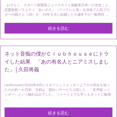
おそらく、スポーツ新聞系ニュースサイト掲載率日本一の女性こと、
恋愛観察バラエティ『あいのり』（フジテレビ系）出演者で人気ブロ
ガーの桃さん（36）が、20年６月に結婚した６歳年下の一般男性 ...
続きを読む
ネット音痴の僕がＣｌｕｂｈｏｕｓｅにトラ
イした結果 「あの有名人とニアミスしまし
た」│久田将義
clubhouseが2020年4月にスタートしツイッター上でその存在を知っ
たのが約一か月前。当初は「面白いサービス上陸した」「音声版ツイ
ッター」という触れ込みでした。 ツイート上でも早くもネットに敏感
...
続きを読む