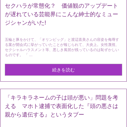
セクハラが常態化？ 価値観のアップデート
が遅れている芸能界にこんな紳士的なミュー
ジシャンがいた!
五輪と豚をかけて、「オリンピッグ」と渡辺直美さんの容姿を侮辱す
る案が開会式に挙がっていたことが報じられて、大炎上。女性蔑視、
セクシャルハラスメント等、悪しき風習が残っているのは恥ずかしい
ものです。 「 ...
続きを読む
「キラキラネームの子は頭が悪い」問題を考
える マホト逮捕で表面化した『頭の悪さは
親から遺伝する』というタブー