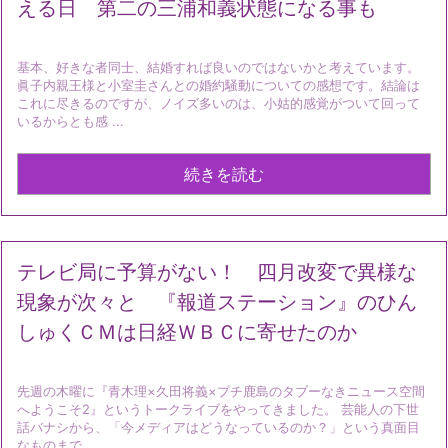
える日 第二の三浦和義状態になる事も
基本、好きな者同士、結婚すれば良いのではないかと考えています。
眞子内親王様と小室圭さんとの婚約騒動についての感想です。結論は
これに尽きるのですが、ノイズ多いのは、小姑的感覚がついて回って
いるからとも感 ...
続きを読む
テレビ局に予算がない！ 四月改変で異様な
現象が次々と 『報道ステーション』のひん
しゅくＣＭは日経ＷＢＣに寄せたのか
先週の木曜に『青木理×久田将義×プチ鹿島のタブーなきニュース空間
へようこそ2』というトークライブをやってきました。 芸能人の下世
話バナシから、「今メディアはどうなっているのか？」という真面目
なものまで ...