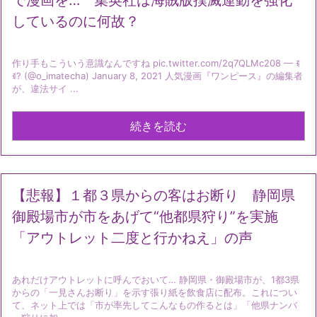
で漫画を… 集英社は海賊版撲滅運動を強化
しているのに何故？
作り手もこういう意識なんですね pic.twitter.com/2q7QLMc208 — ꉂ
ꉂ? (@o_imatecha) January 8, 2021 人気漫画『ワンピース』の編集者
が、違法サイ ...
続きを読む
【悲報】１都３県からの客はお断り 静岡県
御殿場市が市をあげて“他都県狩り”を実施
「アウトレット二度と行かねえ」の声
あれだけアウトレットに呼んでおいて… 静岡県・御殿場市が、1都3県
からの「一見さんお断り」を示す張り紙を飲食店に配布。これについ
て、ネット上では「市が率先してこんなもの作るとは」「他県ナンバ