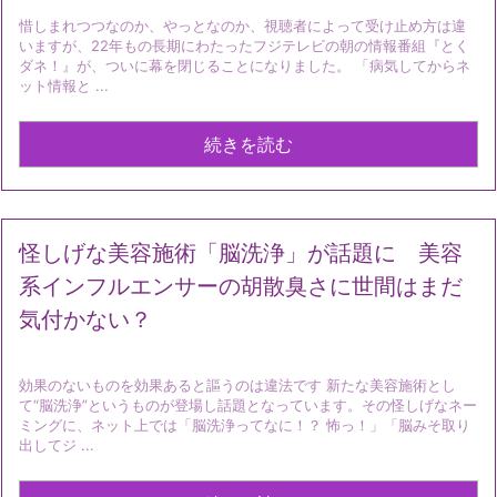
惜しまれつつなのか、やっとなのか、視聴者によって受け止め方は違
いますが、22年もの長期にわたったフジテレビの朝の情報番組『とく
ダネ！』が、ついに幕を閉じることになりました。 「病気してからネ
ット情報と ...
続きを読む
怪しげな美容施術「脳洗浄」が話題に 美容
系インフルエンサーの胡散臭さに世間はまだ
気付かない？
効果のないものを効果あると謳うのは違法です 新たな美容施術とし
て“脳洗浄”というものが登場し話題となっています。その怪しげなネー
ミングに、ネット上では「脳洗浄ってなに！？ 怖っ！」「脳みそ取り
出してジ ...