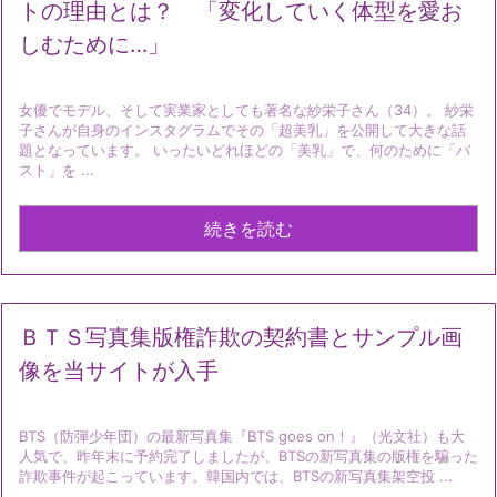
トの理由とは？ 「変化していく体型を愛お
しむために…」
女優でモデル、そして実業家としても著名な紗栄子さん（34）。 紗栄
子さんが自身のインスタグラムでその「超美乳」を公開して大きな話
題となっています。 いったいどれほどの「美乳」で、何のために「バ
スト」を ...
続きを読む
ＢＴＳ写真集版権詐欺の契約書とサンプル画
像を当サイトが入手
BTS（防弾少年団）の最新写真集『BTS goes on！』（光文社）も大
人気で、昨年末に予約完了しましたが、BTSの新写真集の版権を騙った
詐欺事件が起こっています。韓国内では、BTSの新写真集架空投 ...