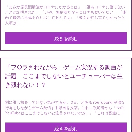
「まさか霊長類最強がコロナにかかるとは」 「誰もコロナに勝てない
ことが証明された」 「いや、無症状だからコロナも効いてない」 「体
内で最強の抗体を作り出してるのでは」 「彼女が打ち克てなかったら
人類は ...
続きを読む
「フ○ラされながら」ゲーム実況する動画が
話題 ここまでしないとユーチューバーは生
き残れない！？
別に誰も損をしていない気がするが… 3日、とあるYouTuberが卑猥な
行為をしながらゲーム配信する動画を投稿。これに視聴者から「今の
YouTubeはここまでしないと注目されないのか…」「これは普通に ...
続きを読む