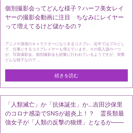
個別撮影会ってどんな様子？ハーフ美女レイ
ヤーの撮影会動画に注目 ちなみにレイヤー
って増えてるけど儲かるの？
アニメや漫画のキャラクターになりきるコスプレ。近年ではプロとし
て、仕事にするコスプレイヤーも増えています。その収入源の一つ
が、写真撮影会。個別撮影会も頻繁に行われているようですが、実際
どんな様子なので ...
続きを読む
「人類滅亡」か「抗体誕生」か…吉田沙保里
のコロナ感染でSNSが超炎上！？ 霊長類最
強女子が「人類の反撃の狼煙」となるか――