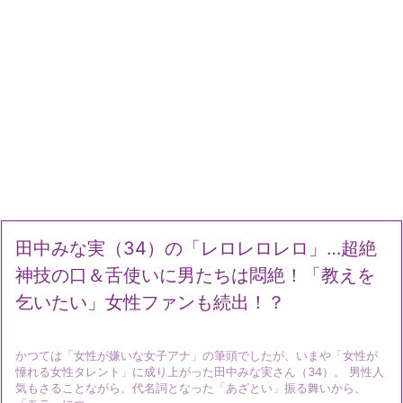
田中みな実（34）の「レロレロレロ」…超絶
神技の口＆舌使いに男たちは悶絶！「教えを
乞いたい」女性ファンも続出！？
かつては「女性が嫌いな女子アナ」の筆頭でしたが、いまや「女性が
憧れる女性タレント」に成り上がった田中みな実さん（34）。 男性人
気もさることながら、代名詞となった「あざとい」振る舞いから、