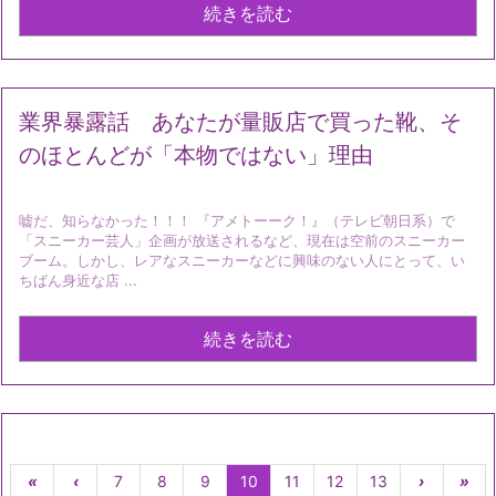
続きを読む
業界暴露話 あなたが量販店で買った靴、そ
のほとんどが「本物ではない」理由
嘘だ、知らなかった！！！ 『アメトーーク！』（テレビ朝日系）で
「スニーカー芸人」企画が放送されるなど、現在は空前のスニーカー
ブーム。しかし、レアなスニーカーなどに興味のない人にとって、い
ちばん身近な店 ...
続きを読む
«
‹
7
8
9
10
11
12
13
›
»