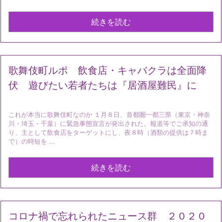
続きを読む
歌舞伎町ルポ 飲食店・キャバクラは全面降
伏 遊びたい若者たちは『居酒屋難民』に
これが本当に歌舞伎町なのか １月８日、首都圏一都三県（東京・神奈
川・埼玉・千葉）に緊急事態宣言が発出された。報道等でご承知の通
り、主として飲食店をターゲットにし、夜８時（酒類の提供は７時ま
で）の時短を ...
続きを読む
コロナ禍で忘れられたニュース群 ２０２０