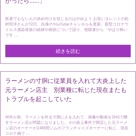
かったら……」
医者でもない人の決め付けを信じるのはやめよう お笑いタレントの松
村邦洋さんが12日、自身のYouTubeチャンネルを更新。新型コロナウ
イルス感染発覚の経緯や病状について語り、視聴者から「やはり怖い
です ...
続きを読む
ラーメンの寸胴に従業員を入れて大炎上した
元ラーメン店主 別業種に転じた現在またも
トラブルを起こしていた
何年か前、ラーメンを作る寸胴に人を入れて、画像や動画をSNSで晒
すラーメン店が問題になりました。その炎上事件で閉店した元ラーメ
ン店のオーナーが24時間ジムのフランチャイズオーナーに転じ、現在
コロナ禍で ...