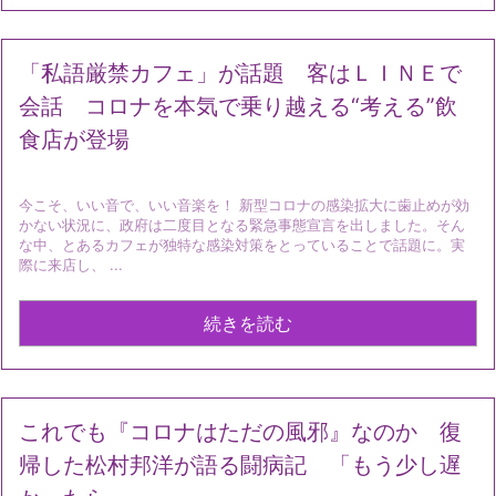
「私語厳禁カフェ」が話題 客はＬＩＮＥで
会話 コロナを本気で乗り越える“考える”飲
食店が登場
今こそ、いい音で、いい音楽を！ 新型コロナの感染拡大に歯止めが効
かない状況に、政府は二度目となる緊急事態宣言を出しました。そん
な中、とあるカフェが独特な感染対策をとっていることで話題に。実
際に来店し、 ...
続きを読む
これでも『コロナはただの風邪』なのか 復
帰した松村邦洋が語る闘病記 「もう少し遅