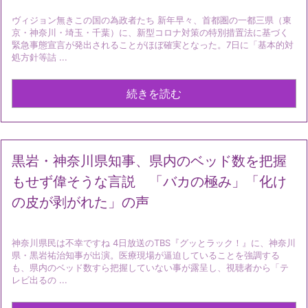
ヴィジョン無きこの国の為政者たち 新年早々、首都圏の一都三県（東
京・神奈川・埼玉・千葉）に、新型コロナ対策の特別措置法に基づく
緊急事態宣言が発出されることがほぼ確実となった。7日に「基本的対
処方針等詰 ...
続きを読む
黒岩・神奈川県知事、県内のベッド数を把握
もせず偉そうな言説 「バカの極み」「化け
の皮が剥がれた」の声
神奈川県民は不幸ですね 4日放送のTBS『グッとラック！』に、神奈川
県・黒岩祐治知事が出演。医療現場が逼迫していることを強調する
も、県内のベッド数すら把握していない事が露呈し、視聴者から「テ
レビ出るの ...