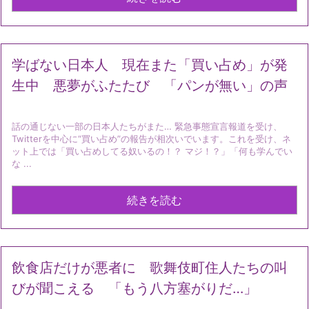
学ばない日本人 現在また「買い占め」が発
生中 悪夢がふたたび 「パンが無い」の声
話の通じない一部の日本人たちがまた… 緊急事態宣言報道を受け、
Twitterを中心に“買い占め”の報告が相次いでいます。これを受け、ネ
ット上では「買い占めしてる奴いるの！？ マジ！？」「何も学んでい
な ...
続きを読む
飲食店だけが悪者に 歌舞伎町住人たちの叫
びが聞こえる 「もう八方塞がりだ…」