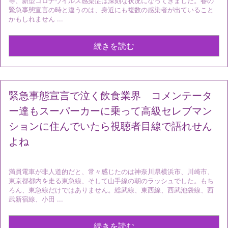
等、新型コロナウイルス感染症は深刻な状況になってきました。春の
緊急事態宣言の時と違うのは、身近にも複数の感染者が出ていること
かもしれません ...
続きを読む
緊急事態宣言で泣く飲食業界 コメンテータ
ー達もスーパーカーに乗って高級セレブマン
ションに住んでいたら視聴者目線で語れせん
よね
満員電車が非人道的だと、常々感じたのは神奈川県横浜市、川崎市、
東京都都内を走る東急線、そして山手線の朝のラッシュでした。もち
ろん、東急線だけではありません。総武線、東西線、西武池袋線、西
武新宿線、小田 ...
続きを読む