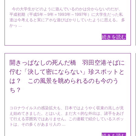
今の大学生がどのように遊んでいるのかは分からないのだが、
平成初期（平成5年～9年＝1993年～1997年）に大学生だった私
達は今考えると実にアホな遊びばかりしていたように思える。 多
かっ ...
続きを読む
開きっぱなしの死んだ橋 羽田空港そばに
佇む「決して密にならない」珍スポットと
は？ この風景を眺められるのも今のう
ち？
コロナウイルスの感染拡大も、日本ではようやく収束の兆しが見
え始めてきました。とはいえ、まだ大々的な外出は、諸手をあげ
て行える雰囲気ではありません。この連載で紹介しているスポッ
トは、その多くがあまり人の ...
続きを読む