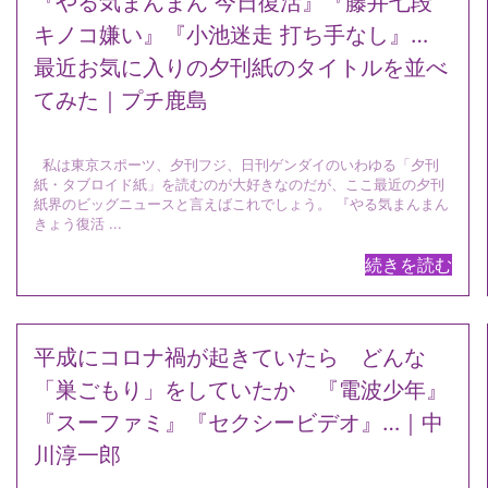
『やる気まんまん 今日復活』『藤井七段
キノコ嫌い』『小池迷走 打ち手なし』…
最近お気に入りの夕刊紙のタイトルを並べ
てみた｜プチ鹿島
私は東京スポーツ、夕刊フジ、日刊ゲンダイのいわゆる「夕刊
紙・タブロイド紙」を読むのが大好きなのだが、ここ最近の夕刊
紙界のビッグニュースと言えばこれでしょう。 『やる気まんまん
きょう復活 ...
続きを読む
平成にコロナ禍が起きていたら どんな
「巣ごもり」をしていたか 『電波少年』
『スーファミ』『セクシービデオ』…｜中
川淳一郎