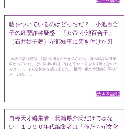
嘘をついているのはどっちだ？ 小池百合
子の経歴詐称疑惑 『女帝 小池百合子』
（石井妙子著）が都知事に突き付けた刃
本書の読後感は、陸から海をのぞき込んだら、真っ暗な深海が
広がっていた、その深海の底まではどうやっても辿り着けないの
では――。そんな怖さを感じました。 世間一般の小池都知事のイ
メージは、 ...
続きを読む
自称天才編集者・箕輪厚介氏だけではな
い １９９０年代編集者は「俺たちが文化