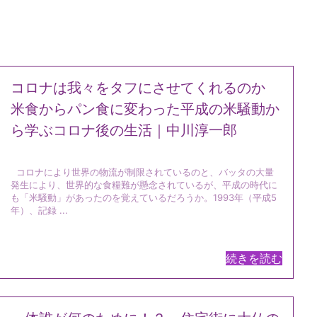
コロナは我々をタフにさせてくれるのか
米食からパン食に変わった平成の米騒動か
ら学ぶコロナ後の生活｜中川淳一郎
コロナにより世界の物流が制限されているのと、バッタの大量
発生により、世界的な食糧難が懸念されているが、平成の時代に
も「米騒動」があったのを覚えているだろうか。1993年（平成5
年）、記録 ...
続きを読む