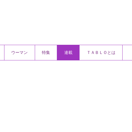
ウーマン
特集
連載
ＴＡＢＬＯとは