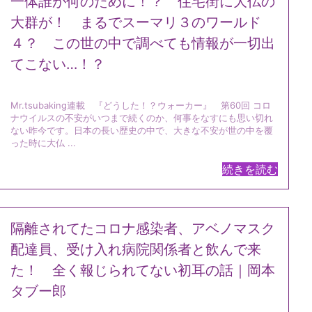
一体誰が何のために！？ 住宅街に大仏の
大群が！ まるでスーマリ３のワールド
４？ この世の中で調べても情報が一切出
てこない…！？
Mr.tsubaking連載 『どうした！？ウォーカー』 第60回 コロ
ナウイルスの不安がいつまで続くのか、何事をなすにも思い切れ
ない昨今です。日本の長い歴史の中で、大きな不安が世の中を覆
った時に大仏 ...
続きを読む
隔離されてたコロナ感染者、アベノマスク
配達員、受け入れ病院関係者と飲んで来
た！ 全く報じられてない初耳の話｜岡本
タブー郎