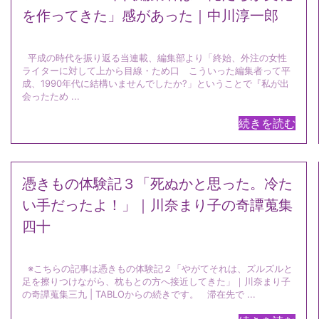
を作ってきた」感があった｜中川淳一郎
平成の時代を振り返る当連載、編集部より「終始、外注の女性
ライターに対して上から目線・ため口 こういった編集者って平
成、1990年代に結構いませんでしたか?」ということで『私が出
会ったため ...
続きを読む
憑きもの体験記３「死ぬかと思った。冷た
い手だったよ！」｜川奈まり子の奇譚蒐集
四十
※こちらの記事は憑きもの体験記２「やがてそれは、ズルズルと
足を擦りつけながら、枕もとの方へ接近してきた」｜川奈まり子
の奇譚蒐集三九 | TABLOからの続きです。 滞在先で ...