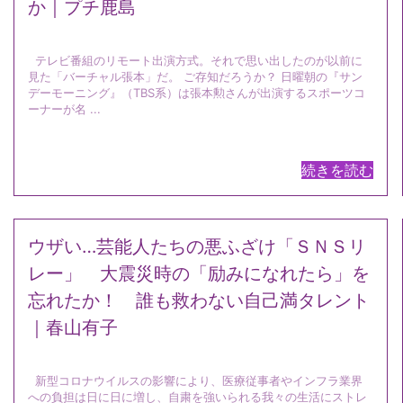
か｜プチ鹿島
テレビ番組のリモート出演方式。それで思い出したのが以前に
見た「バーチャル張本」だ。 ご存知だろうか？ 日曜朝の『サン
デーモーニング』（TBS系）は張本勲さんが出演するスポーツコ
ーナーが名 ...
続きを読む
ウザい…芸能人たちの悪ふざけ「ＳＮＳリ
レー」 大震災時の「励みになれたら」を
忘れたか！ 誰も救わない自己満タレント
｜春山有子
新型コロナウイルスの影響により、医療従事者やインフラ業界
への負担は日に日に増し、自粛を強いられる我々の生活にストレ