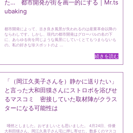
た… 都市開発が街を画一的にする｜Mr.ts
ubaking
都市開発によって、古き良き風景が失われるのは産業革命以降の
ならわしです。しかし、現代の都市開発はグローバルの名の下
に、あらゆる街を同じような風景にしていくとてもつまらないも
の。私の好きな珍スポットのよ ...
続きを読む
「（岡江久美子さんを）静かに送りたい」
と言った大和田獏さんにストロボを浴びせ
るマスコミ 密接していた取材陣がクラス
ターになる可能性は
唖然としました。おぞましいとも思いました。 4月24日、俳優
大和田獏さん、岡江久美子さん宅に押し寄せた、数多くのマスコ