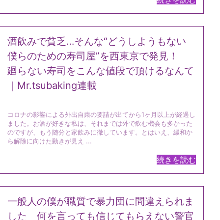
酒飲みで貧乏…そんな“どうしようもない
僕らのための寿司屋”を西東京で発見！
廻らない寿司をこんな値段で頂けるなんて
｜Mr.tsubaking連載
コロナの影響による外出自粛の要請が出てから1ヶ月以上が経過し
ました。お酒が好きな私は、それまでは外で飲む機会も多かった
のですが、もう随分と家飲みに徹しています。とはいえ、緩和か
ら解除に向けた動きが見え ...
続きを読む
一般人の僕が職質で暴力団に間違えられま
した 何を言っても信じてもらえない警官