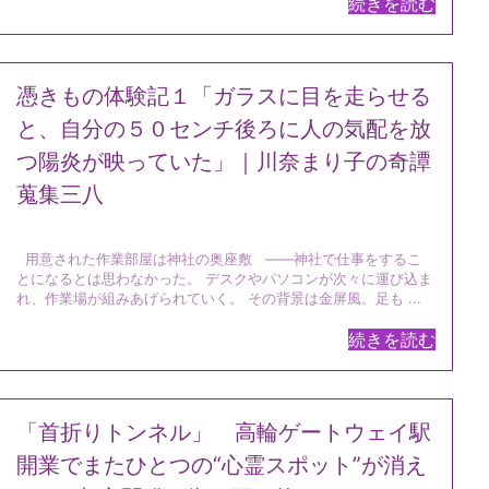
続きを読む
憑きもの体験記１「ガラスに目を走らせる
と、自分の５０センチ後ろに人の気配を放
つ陽炎が映っていた」｜川奈まり子の奇譚
蒐集三八
用意された作業部屋は神社の奥座敷 ――神社で仕事をするこ
とになるとは思わなかった。 デスクやパソコンが次々に運び込ま
れ、作業場が組みあげられていく。 その背景は金屏風。足も ...
続きを読む
「首折りトンネル」 高輪ゲートウェイ駅
開業でまたひとつの“心霊スポット”が消え