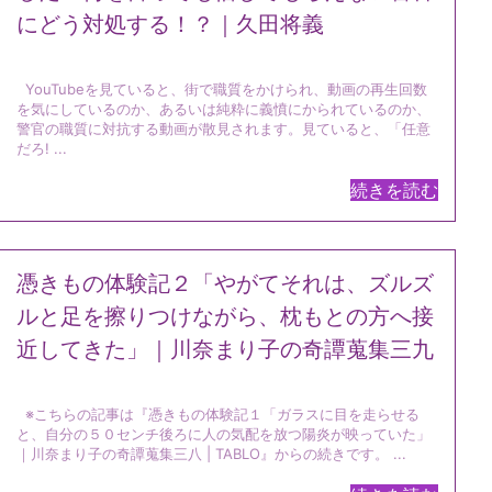
にどう対処する！？｜久田将義
YouTubeを見ていると、街で職質をかけられ、動画の再生回数
を気にしているのか、あるいは純粋に義憤にかられているのか、
警官の職質に対抗する動画が散見されます。見ていると、「任意
だろ! ...
続きを読む
憑きもの体験記２「やがてそれは、ズルズ
ルと足を擦りつけながら、枕もとの方へ接
近してきた」｜川奈まり子の奇譚蒐集三九
※こちらの記事は『憑きもの体験記１「ガラスに目を走らせる
と、自分の５０センチ後ろに人の気配を放つ陽炎が映っていた」
｜川奈まり子の奇譚蒐集三八 | TABLO』からの続きです。 ...