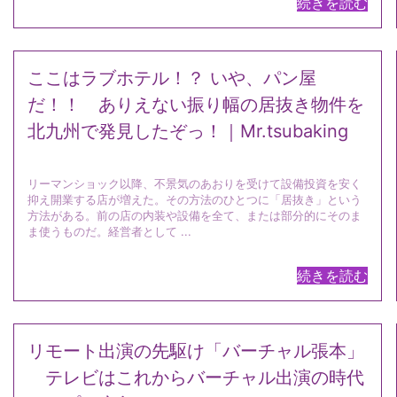
続きを読む
ここはラブホテル！？ いや、パン屋
だ！！ ありえない振り幅の居抜き物件を
北九州で発見したぞっ！｜Mr.tsubaking
リーマンショック以降、不景気のあおりを受けて設備投資を安く
抑え開業する店が増えた。その方法のひとつに「居抜き」という
方法がある。前の店の内装や設備を全て、または部分的にそのま
ま使うものだ。経営者として ...
続きを読む
リモート出演の先駆け「バーチャル張本」
テレビはこれからバーチャル出演の時代