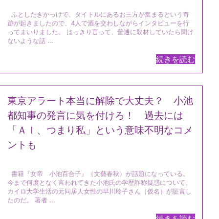
ふとしたきかっけで、タイトルにあるお三方が集まるという奇
跡が起きましたので、4人で酒を交わしながらインタビューを行
ってまいりました。 はっきり言って、普通に取材していたら聞け
ないような話 ...
続きを読む
東京アラート本当に解除で大丈夫？ 小池
都知事の発言に気を付けろ！ 過去には
「ＡＩ、つまり私」という意味不明なコメ
ントも
書籍『女帝 小池百合子』（文藝春秋）が話題になっている。
今まで何度となく言われてきた小池氏の学歴詐称疑惑について、
カイロ大学生活の元同居人女性の早川玲子さん（仮名）が証言し
たのだ。 著者 ...
続きを読む