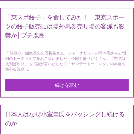
「東スポ餃子」を食してみた！ 東京スポー
ツの餃子販売には場外馬券売り場の客減も影
響か│プチ鹿島
「TABLO」編集長の久田将義さん、ジャーナリストの青木理さんと恒
例のトークライブをおこないました。今回も盛りだくさん。「野党は
批判ばかり」って誰が言いだした？「サンデーモーニング」の本当の
熱心な視聴 ...
続きを読む
日本人はなぜ小室圭氏をバッシングし続ける
のか