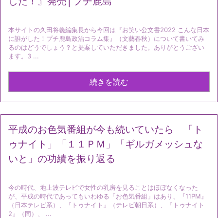
した！』発売│プチ鹿島
本サイトの久田将義編集長から今回は『お笑い公文書2022 こんな日本
に誰がした！プチ鹿島政治コラム集』（文藝春秋）について書いてみ
るのはどうでしょう？と提案していただきました。ありがとうござい
ます。3 ...
続きを読む
平成のお色気番組が今も続いていたら 「ト
ゥナイト」「１１ＰＭ」「ギルガメッシュな
いと」の功績を振り返る
今の時代、地上波テレビで女性の乳房を見ることはほぼなくなった
が、平成の時代であってもいわゆる「お色気番組」はあり、『11PM』
（日本テレビ系）、『トゥナイト』（テレビ朝日系）、『トゥナイト
2』（同）、 ...