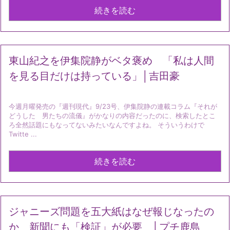
続きを読む
東山紀之を伊集院静がベタ褒め 「私は人間
を見る目だけは持っている」│吉田豪
今週月曜発売の『週刊現代』9/23号、伊集院静の連載コラム『それが
どうした 男たちの流儀』がかなりの内容だったのに、検索したとこ
ろ全然話題にもなってないみたいなんですよね。 そういうわけで
Twitte ...
続きを読む
ジャニーズ問題を五大紙はなぜ報じなったの
か 新聞にも「検証」が必要 │プチ鹿島