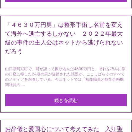
「４６３０万円男」は整形手術し名前を変え
て海外へ逃亡するしかない ２０２２年最大
級の事件の主人公はネットから逃げられない
だろう
山口県阿武町で、町が誤って振り込んだ4630万円と、それを巧みに別
の口座に移した24歳の男が逮捕された話題が、ここしばらくのすべて
のメディアを席巻している。今回ネットでは「無能職員と無能金融機
関社員の ...
続きを読む
お辞儀と愛国心について考えてみた 入江聖