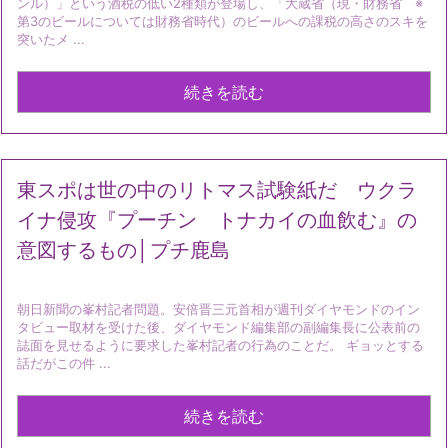
ンル）」という酒税の低い2種類が登場し、「大蔵省（現・財務省 ※
第3のビールについては財務省時代）のビールへの課税の高さのスキを
突いたメ ...
続きを読む
東スポは世の中のリトマス試験紙だ ウクラ
イナ侵攻『プーチン トナカイの血飲む』の
意図するもの│プチ鹿島
朝日新聞の峯村記者問題。安倍晋三元首相が週刊ダイヤモンドのイン
タビュー取材を受けた後、ダイヤモンド編集部の副編集長に公表前の
誌面を見せるように要求した峯村記者の行為のことだ。 ギョッとする
話だがこの件 ...
続きを読む