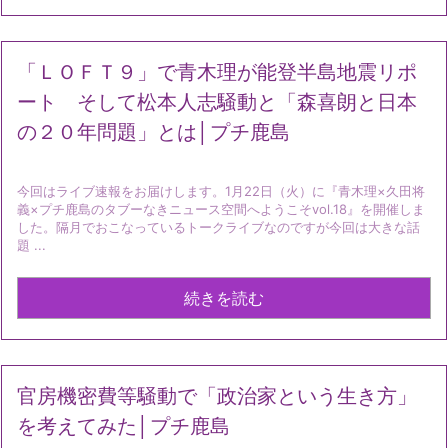
「ＬＯＦＴ９」で青木理が能登半島地震リポ
ート そして松本人志騒動と「森喜朗と日本
の２０年問題」とは│プチ鹿島
今回はライブ速報をお届けします。1月22日（火）に『青木理×久田将
義×プチ鹿島のタブーなきニュース空間へようこそvol.18』を開催しま
した。隔月でおこなっているトークライブなのですが今回は大きな話
題 ...
続きを読む
官房機密費等騒動で「政治家という生き方」
を考えてみた│プチ鹿島