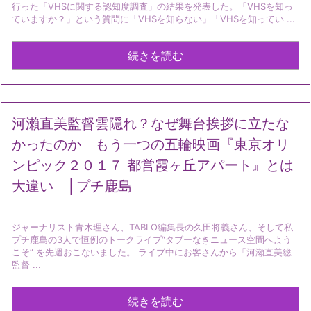
行った「VHSに関する認知度調査」の結果を発表した。「VHSを知っ
ていますか？」という質問に「VHSを知らない」「VHSを知ってい ...
続きを読む
河瀨直美監督雲隠れ？なぜ舞台挨拶に立たな
かったのか もう一つの五輪映画『東京オリ
ンピック２０１７ 都営霞ヶ丘アパート』とは
大違い │プチ鹿島
ジャーナリスト青木理さん、TABLO編集長の久田将義さん、そして私
プチ鹿島の3人で恒例のトークライブ“タブーなきニュース空間へよう
こそ” を先週おこないました。 ライブ中にお客さんから「河瀬直美総
監督 ...
続きを読む