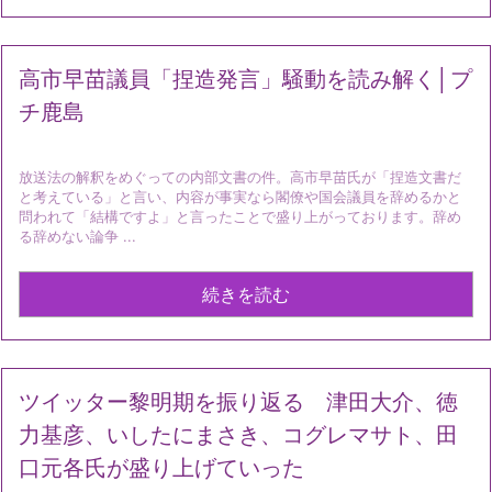
高市早苗議員「捏造発言」騒動を読み解く│プ
チ鹿島
放送法の解釈をめぐっての内部文書の件。高市早苗氏が「捏造文書だ
と考えている」と言い、内容が事実なら閣僚や国会議員を辞めるかと
問われて「結構ですよ」と言ったことで盛り上がっております。辞め
る辞めない論争 ...
続きを読む
ツイッター黎明期を振り返る 津田大介、徳
力基彦、いしたにまさき、コグレマサト、田
口元各氏が盛り上げていった