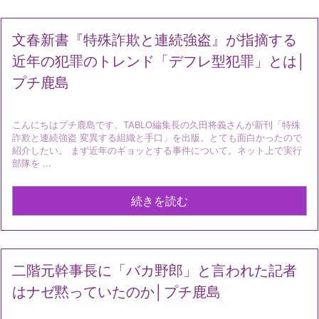
文春新書『特殊詐欺と連続強盗』が指摘する
近年の犯罪のトレンド「デフレ型犯罪」とは│
プチ鹿島
こんにちはプチ鹿島です。TABLO編集長の久田将義さんが新刊「特殊
詐欺と連続強盗 変異する組織と手口」を出版。とても面白かったので
紹介したい。 まず近年のギョッとする事件について。ネット上で実行
部隊を ...
続きを読む
二階元幹事長に「バカ野郎」と言われた記者
はナゼ黙っていたのか│プチ鹿島