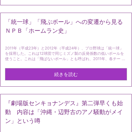
「統一球」「飛ぶボール」への変遷から見る
ＮＰＢ「ホームラン史」
2011年（平成23年）と2012年（平成24年）、プロ野球は「統一球」
を採用した。これは12球団で同じミズノ製の反発係数の低いボールを
使うこと。これは「飛ばないボール」とも呼ばれ、2011年、各チー ...
続きを読む
『劇場版センキョナンデス』第二弾早くも始
動 内容は「沖縄・辺野古のアノ騒動がメイ
ン」という噂