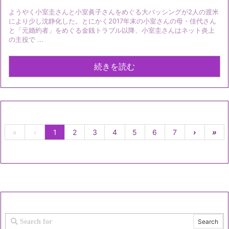
ようやく小室圭さんと小室眞子さんをめぐる大バッシングが2人の渡米
により少し沈静化した。とにかく2017年末の小室さんの母・佳代さん
と「元婚約者」をめぐる金銭トラブル以降、小室圭さんはネット炎上
の主役で ...
続きを読む
«
‹
1
2
3
4
5
6
7
›
»