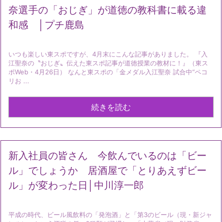
奈選手の「おじぎ」が道徳の教科書に載る違
和感 │プチ鹿島
いつも楽しい東スポですが、4月末にこんな記事がありました。 『入
江聖奈の〝おじぎ〟伝えた東スポ記事が道徳授業の教材に！』（東ス
ポWeb・4月26日） なんと東スポの「金メダル入江聖奈 試合中“ペコ
リお ...
続きを読む
新入社員の皆さん 今飲んでいるのは「ビー
ル」でしょうか 居酒屋で「とりあえずビー
ル」が変わった日│中川淳一郎
平成の時代、ビール風飲料の「発泡酒」と「第3のビール（現・新ジャ