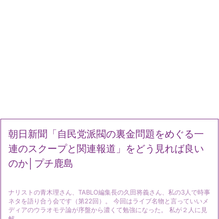
朝日新聞「自民党派閥の裏金問題をめぐる一
連のスクープと関連報道」をどう見れば良い
のか│プチ鹿島
ナリストの青木理さん、TABLO編集長の久田将義さん、私の3人で時事
ネタを語り合う会です（第22回）。 今回はライブ名物と言っていいメ
ディアのウラオモテ論が序盤から濃くて勉強になった。 私が２人に見
解 ...