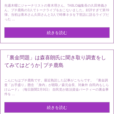
先週木曜にジャーナリストの青木理さん、TABLO編集長の久田将義さ
ん、プチ鹿島の3人でトークライブをおこないました。好評すぎて第19
弾。当初は青木さん久田さんと3人で時事ネタを下世話に語るライブだ
った ...
続きを読む
「裏金問題」は森喜朗氏に聞き取り調査をし
てみてはどうか│プチ鹿島
こんにちはプチ鹿島です。最近熟読した記事がこちらです。 『裏金調
査「お手盛り」懸念 「身内」が聴取／森元会長、対象外 自民内もしら
けムード』（毎日新聞2月9日） 自民党が政治資金パーティーの裏金事
件を ...
続きを読む