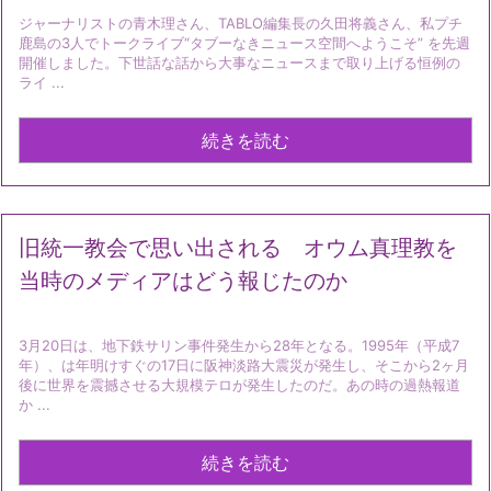
ジャーナリストの青木理さん、TABLO編集長の久田将義さん、私プチ
鹿島の3人でトークライブ“タブーなきニュース空間へようこそ” を先週
開催しました。下世話な話から大事なニュースまで取り上げる恒例の
ライ ...
続きを読む
旧統一教会で思い出される オウム真理教を
当時のメディアはどう報じたのか
3月20日は、地下鉄サリン事件発生から28年となる。1995年（平成7
年）、は年明けすぐの17日に阪神淡路大震災が発生し、そこから2ヶ月
後に世界を震撼させる大規模テロが発生したのだ。あの時の過熱報道
か ...
続きを読む