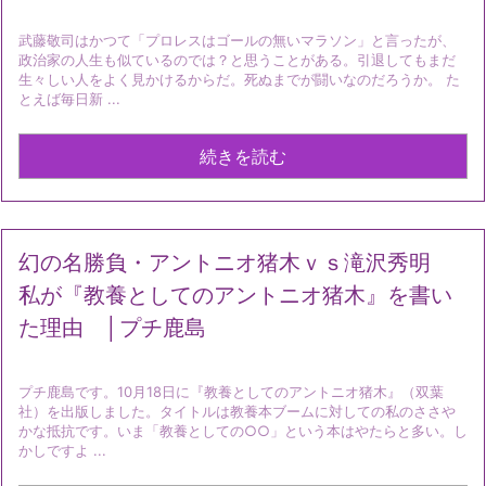
武藤敬司はかつて「プロレスはゴールの無いマラソン」と言ったが、
政治家の人生も似ているのでは？と思うことがある。引退してもまだ
生々しい人をよく見かけるからだ。死ぬまでが闘いなのだろうか。 た
とえば毎日新 ...
続きを読む
幻の名勝負・アントニオ猪木ｖｓ滝沢秀明
私が『教養としてのアントニオ猪木』を書い
た理由 │プチ鹿島
プチ鹿島です。10月18日に『教養としてのアントニオ猪木』（双葉
社）を出版しました。タイトルは教養本ブームに対しての私のささや
かな抵抗です。いま「教養としての○○」という本はやたらと多い。し
かしですよ ...