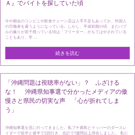
Ａ』でバイトを探していた頃
今や都会のコンビニや飲食チェーン店は人手不足もあってか、外国人
の労働者を雇うようになっている。しかし、平成初期の頃、まだバブ
ルの薫りが若干残っている頃は「フリーター」がもてはやされている
こともあり、学 ...
続きを読む
「沖縄問題は視聴率がない」？ ふざける
な！ 沖縄県知事選で分かったメディアの傲
慢さと県民の切実な声 「心が折れてしま
う」
沖縄知事選を見に行ってきました。私プチ鹿島とラッパーのダースレ
イダーで前半と後半で2回行き、合計で1週間以上滞在しました。 私た