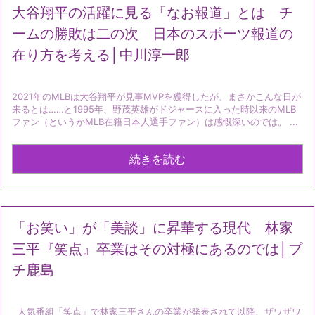
大谷翔平の活躍に見る「なお報道」とは チ
ームの勝敗は二の次 日本のスポーツ報道の
在り方を考える│中川淳一郎
2021年のMLBは大谷翔平が見事MVPを獲得したが、まさかこんな日が
来るとは……と1995年、野茂英雄がドジャースに入った時以来のMLB
ファン（というかMLB在籍日本人選手ファン）は感慨深いのでは。 ...
続きを読む
「お笑い」が「美談」に昇華する現代 林家
三平『笑点』卒業はその対極にあるのでは│プ
チ鹿島
人気番組「笑点」で林家三平さんの卒業が発表されて以降、ザワザワ